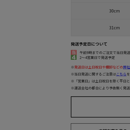
30cm
31cm
発送予定日について
午前9時までのご注文で当日発
2～4営業日で発送予定
※
発送日は土日祝日や棚卸などの
弊社
※当日発送に関するご注意は
こちら
を
※「営業日」は土日祝日を除く平日と
※運送会社の都合により予告無く発送