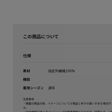
この商品について
仕様
素材
指定外繊維100%
機能
着用シーズン
通年
注意事項
・画面の商品の色、イメージについては現品と多少の違いがある場合が
せ。
・WEB価格はオンラインショップの販売価格となります。店頭とは、一