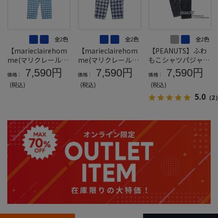
全2色
全2色
全2色
【marieclairehom
【marieclairehom
【PEANUTS】ふわ
me(マリクレールオ
me(マリクレールオ
もこシャツパジャマ
ム)】さらテックサ
ム)】さらテックワ
＊カタログ商品
7,590円
7,590円
7,590円
価格：
価格：
価格：
ッカーチェック半袖
ッフルチェック半袖
(税込)
(税込)
(税込)
パジャマ＊カタログ
パジャマ＊カタログ
5.0
商品
商品
（2