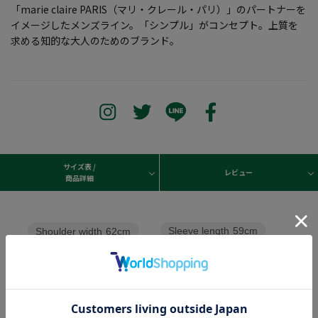
「marie claire PARIS（マリ・クレール・パリ）」のパートナーを
イメージしたメンズライン。「シンプル」がコンセプト。上質を
求める知的な大人のためのブランド。
サイズ表 /
レビュー
商品詳細
Sleeve length
59cm
Shoulder width
62cm
Width
75cm