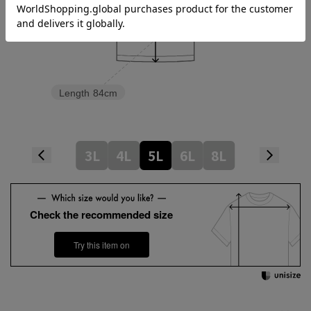
Length
84cm
3L
4L
5L
6L
8L
Check the recommended size
Try this item on