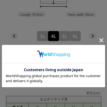
Length
76.8cm
Hem width
66cm
3L
4L
5L
6L
Check the recommended size
Try this item on