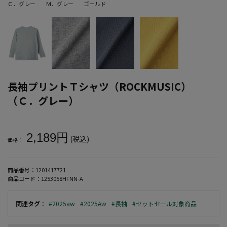
Ｃ．グレー
Ｍ．グレー
ゴールド
長袖プリントＴシャツ（ROCKMUSIC）
（Ｃ．グレー）
大きいサイズ メンズ 長袖プリントＴシャツ（ROCKMUSIC）（Ｃ．
2,189円
(税込)
価格：
商品番号：
1201417721
商品コード：
1253058HFNN-A
関連タグ
：
#2025aw
#2025Aw
#長袖
#セットセール対象商品