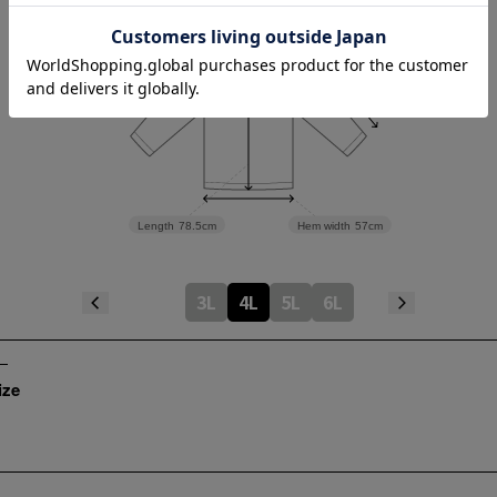
Sleeve length
65cm
Shoulder width
56cm
Width
69cm
Length
78.5cm
Hem width
57cm
3L
4L
5L
6L
ize