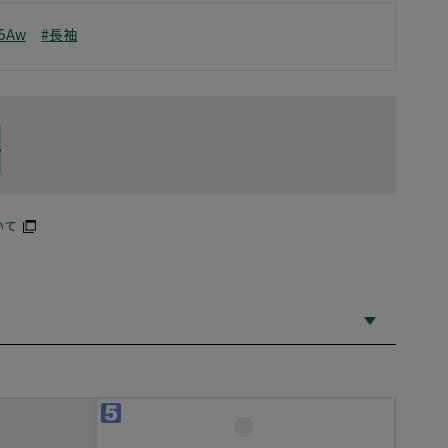
25Aw
#長袖
いて