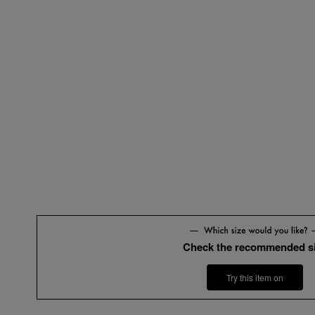
Check the recommended s
Try this item on