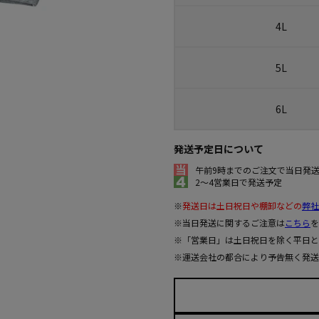
4L
5L
6L
発送予定日について
午前9時までのご注文で当日発
2～4営業日で発送予定
※
発送日は土日祝日や棚卸などの
弊社
※当日発送に関するご注意は
こちら
を
※「営業日」は土日祝日を除く平日と
※運送会社の都合により予告無く発送