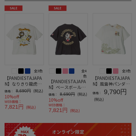
SALE
SALE
全3色
全4
全3色
色
【PANDIESTAJAPA
【PANDIESTAJAPA
【PANDIESTAJAPA
N】なりきり龍虎パ
N】風雷神パンダT
N】ベースボールパ
ンダスーベニアTシ
シャツ
(税込)
9,790円
8,690円
価格：
ンダTシャツ
価格：
(税込)
8,690円
価格：
ャツ
10%off
(税込)
10%off
WEB価格：
WEB価格：
7,821円
(税込)
7,821円
(税込)