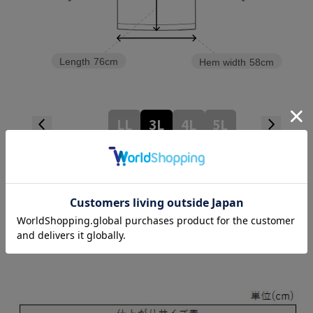
Length
76cm
Hem width
58cm
LL
3L
4L
5L
Check the recommended size
Try this item on