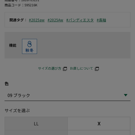
商品コード：
595216K
関連タグ
：
#2025aw
#2025Aw
#パンディエスタ
#長袖
機能
サイズの選び方
お直しについて
色
サイズを選ぶ
☓
LL