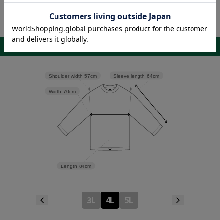
Sleeve length
64cm
Shoulder width
57cm
Width
70cm
Length
84cm
3L
4L
5L