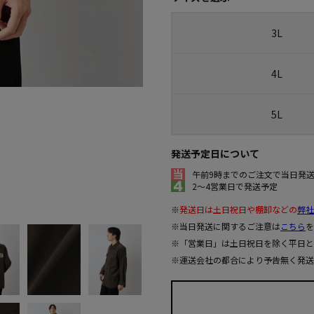
3L
4L
5L
発送予定日について
午前9時までのご注文で当日発
2～4営業日で発送予定
※
発送日は土日祝日や棚卸などの
弊社
※当日発送に関するご注意は
こちら
を
※「営業日」は土日祝日を除く平日と
※運送会社の都合により予告無く発送