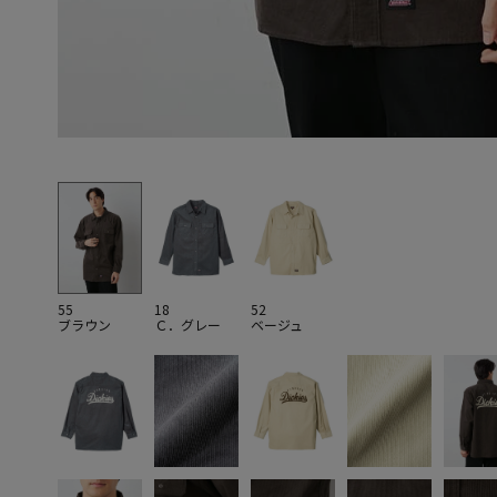
55
18
52
ブラウン
Ｃ．グレー
ベージュ