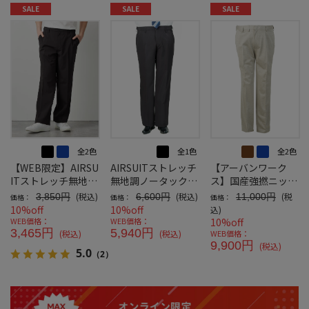
SALE
SALE
SALE
全2色
全1色
全2色
【WEB限定】AIRSU
AIRSUITストレッチ
【アーバンワーク
ITストレッチ無地調
無地調ノータック
ス】国産強撚ニット
ノータックパンツ
【ウォッシャブル】
無地ノータック
(税込)
(税込)
(税
3,850円
6,600円
11,000円
価格：
価格：
価格：
10%off
10%off
込)
WEB価格：
WEB価格：
10%off
3,465円
5,940円
(税込)
(税込)
WEB価格：
9,900円
(税込)
5.0
（2）