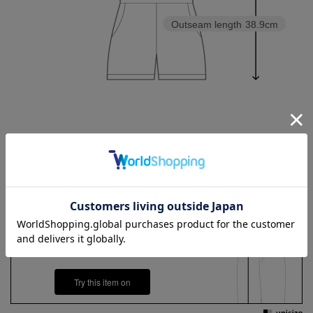
Outseam length
38.9cm
LL
3L
4L
5L
6L
Check the recommended size
Try this item on