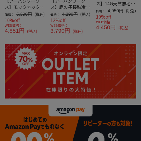
【アーバンワーク
【アーバンワーク
ス】14G天竺無地調
ス】モックネックニ
ス】鹿の子接触冷感
ニットクルーネック
(税込)
4,950円
価格：
ット
Tシャツクルーネッ
(税込)
(税込)
5,390円
4,290円
価格：
価格：
10%off
ク
10%off
12%off
WEB価格：
WEB価格：
WEB価格：
4,450円
(税込)
4,851円
3,790円
(税込)
(税込)