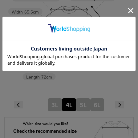
Width
65.5cm
Length
72cm
3L
4L
5L
6L
Check the recommended size