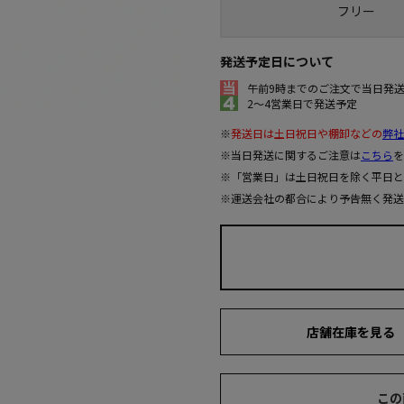
フリー
発送予定日について
午前9時までのご注文で当日発
2～4営業日で発送予定
※
発送日は土日祝日や棚卸などの
弊社
※当日発送に関するご注意は
こちら
を
※「営業日」は土日祝日を除く平日と
※運送会社の都合により予告無く発送
店舗在庫を見る
この