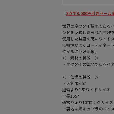
【
3点で3,000円引きセー
世界のネクタイ聖地である
ンドを反映し織られた生地
使用した鮮度の高いワイド
に相性がよくコーディネー
タイルにも好印象。
＜ 素材の特徴 ＞
・ネクタイの聖地であるイタ
＜ 仕様の特徴 ＞
・大剣巾8.5?
通常より0.5?ワイドサイズ
全長155?
通常りょり10?ロングサイズ
・裏地は綿キュプラのペイ