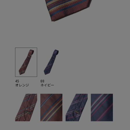
45
88
オレンジ
ネイビー