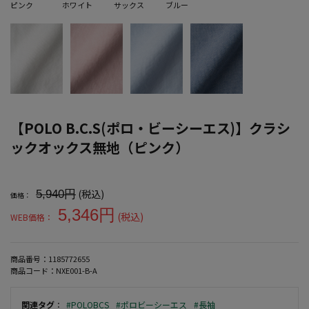
ピンク
ホワイト
サックス
ブルー
【POLO B.C.S(ポロ・ビーシーエス)】クラシ
ックオックス無地（ピンク）
大きいサイズ メンズ 【POLO B.C.S(ポロ・ビーシーエス)】クラ
(税込)
5,940円
価格：
5,346円
(税込)
WEB価格：
商品番号：
1185772655
商品コード：
NXE001-B-A
関連タグ
：
#POLOBCS
#ポロビーシーエス
#長袖