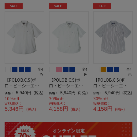
SALE
SALE
SALE
全4
全4
全4
色
色
色
【POLOB.C.S(ポ
【POLOB.C.S(ポ
【POLOB.C.S(ポ
ロ・ビーシーエ
ロ・ビーシーエ
ロ・ビーシーエ
ス)】シアサッカー
ス)】クラシックオ
ス)】シアサッカー
(税込)
(税込)
(税込)
5,940円
5,940円
5,940円
価格：
価格：
価格：
ハケメ無地
ックス無地(半袖)
ストライプシャツ
10%off
30%off
30%off
WEB価格：
WEB価格：
WEB価格：
5,346円
4,158円
4,158円
(税込)
(税込)
(税込)