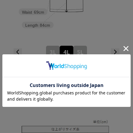
Waist
69cm
Length
84cm
3L
4L
5L
Check the recommended size
Try this item on