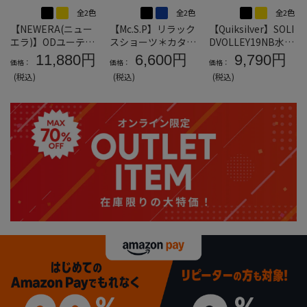
全2色
全2色
全2色
【NEWERA(ニュー
【Mc.S.P】リラック
【Quiksilver】SOLI
エラ)】ODユーティ
スショーツ＊カタロ
DVOLLEY19NB水陸
リティーショーツ＊
グ商品
両用ショーツ＊カタ
11,880円
6,600円
9,790円
価格：
価格：
価格：
カタログ商品
ログ商品
(税込)
(税込)
(税込)