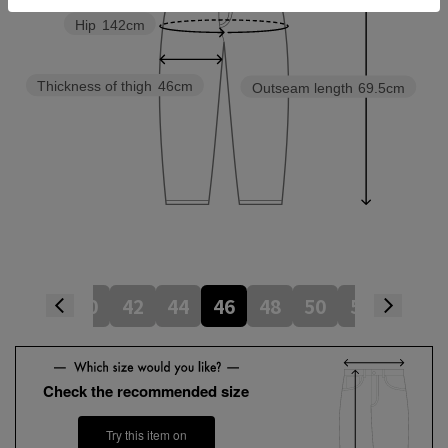
Hip
142cm
Thickness of thigh
46cm
Outseam length
69.5cm
38
40
42
44
46
48
50
52
54
Check the recommended size
Try this item on