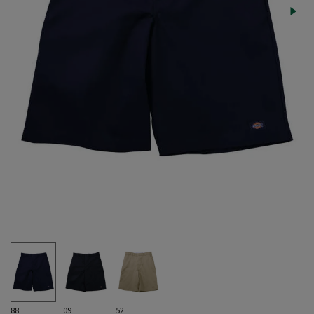
88
09
52