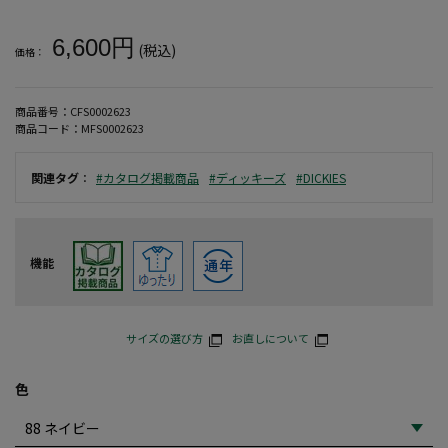
大きいサイズ メンズ 【DICKIES】42283ワークショーツ ＊カタ
6,600円
(税込)
価格：
商品番号：
CFS0002623
商品コード：
MFS0002623
関連タグ
：
#カタログ掲載商品
#ディッキーズ
#DICKIES
機能
サイズの選び方
お直しについて
色