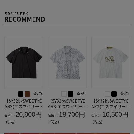
あなたにおすすめ
RECOMMEND
全2色
全2色
全2色
【SY32bySWEETYE
【SY32bySWEETYE
【SY32bySWEETYE
ARS(エスワイサーテ
ARS(エスワイサーテ
ARS(エスワイサーテ
ィトゥバイスィート
ィトゥバイスィート
ィトゥバイスィート
20,900円
18,700円
16,500円
価格：
価格：
価格：
イヤーズ)】ジャガ
イヤーズ)】グラフ
イヤーズ)】ビッグ
(税込)
(税込)
(税込)
ード半袖ポロシャツ
ィック半袖ポロシャ
ロゴ半袖モックネッ
＊カタログ商品
ツ＊カタログ商品
クシャツ＊カタログ