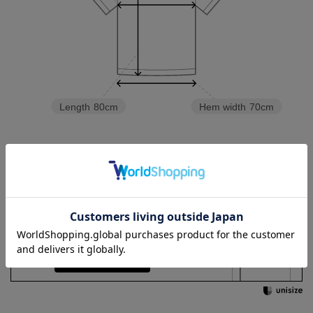
Length
80cm
Hem width
70cm
3L
4L
5L
6L
Check the recommended size
Try this item on