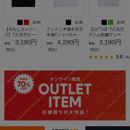
全2色
全2色
全3色
【おもしろシリー
アントニオ猪木天竺
【UITTG】T/C天竺
ズ】T/C天竺ビール
半袖TシャツD＊カ
デニム刺繍ワッペン
生きがい半袖Tシャ
タログ商品
半袖Tシャツ＊カタ
3,190円
4,290円
3,190円
価格：
価格：
価格：
ツ＊カタログ商品
ログ商品
(税込)
(税込)
(税込)
5.0
（1