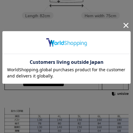
Length
82cm
Hem width
75cm
3L
4L
5L
6L
8L
Check the recommended size
Try this item on