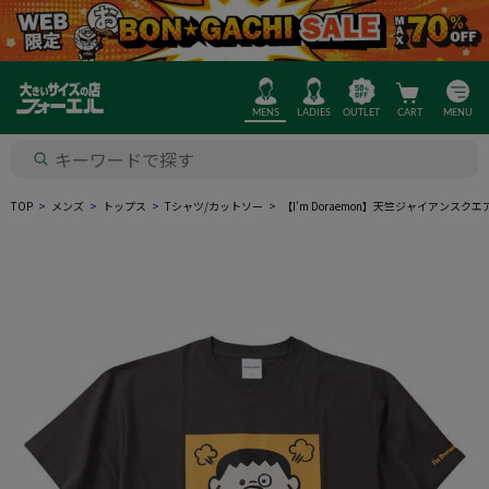
MENS
LADIES
OUTLET
CART
MENU
TOP
メンズ
トップス
Tシャツ/カットソー
【I'm Doraemon】天竺ジャイアン