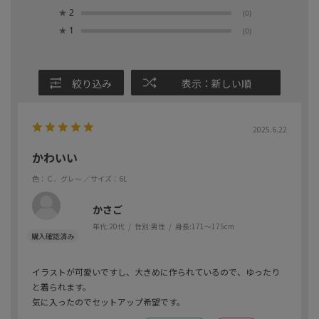
★
2
(0)
★
1
(0)
絞り込み
表示：新しい順
2025.6.22
かわいい
色：Ｃ．グレー
／サイズ：6L
かさご
年代:
20代
性別:
男性
身長:
171～175cm
イラストが可愛いですし、大きめに作られているので、ゆったり
と着られます。
気に入ったのでセットアップ希望です。