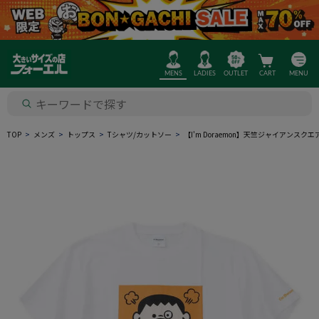
MENS
LADIES
OUTLET
CART
MENU
TOP
メンズ
トップス
Tシャツ/カットソー
【I'm Doraemon】天竺ジャイアン