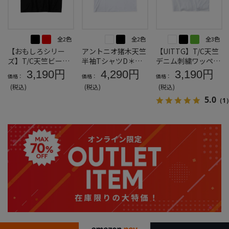
全2色
全2色
全3色
【おもしろシリー
アントニオ猪木天竺
【UITTG】T/C天竺
ズ】T/C天竺ビール
半袖TシャツD＊カ
デニム刺繍ワッペン
生きがい半袖Tシャ
タログ商品
半袖Tシャツ＊カタ
3,190円
4,290円
3,190円
価格：
価格：
価格：
ツ＊カタログ商品
ログ商品
(税込)
(税込)
(税込)
5.0
（1