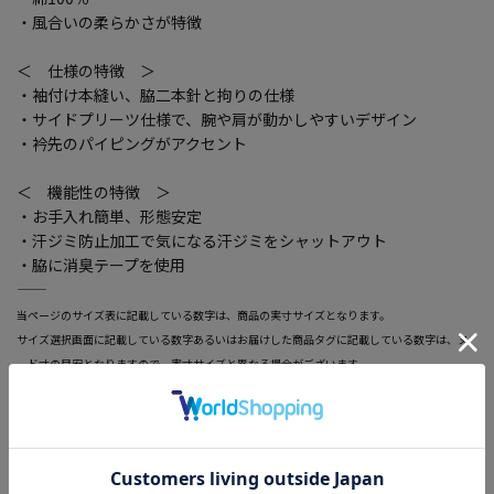
・風合いの柔らかさが特徴
＜ 仕様の特徴 ＞
・袖付け本縫い、脇二本針と拘りの仕様
・サイドプリーツ仕様で、腕や肩が動かしやすいデザイン
・衿先のパイピングがアクセント
＜ 機能性の特徴 ＞
・お手入れ簡単、形態安定
・汗ジミ防止加工で気になる汗ジミをシャットアウト
・脇に消臭テープを使用
―――――――――――――――――――――――
当ページのサイズ表に記載している数字は、商品の実寸サイズとなります。
サイズ選択画面に記載している数字あるいはお届けした商品タグに記載している数字は、ヌ
ード寸の目安となりますので、実寸サイズと異なる場合がございます。
―――――――――――――――――――――――