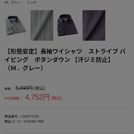
Ｍ．グレー
レッド
【形態安定】長袖ワイシャツ ストライプ パ
イピング ボタンダウン 【汗ジミ防止】
（Ｍ．グレー）
大きいサイズ メンズ 【形態安定】長袖ワイシャツ ストライプ パ
(税込)
5,940円
価格：
4,752円
(税込)
WEB価格：
商品番号：
1185772345
商品コード：
DHD967-PBD