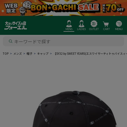
MENS
LADIES
OUTLET
CART
MENU
TOP
メンズ
帽子
キャップ
【SY32 by SWEET YEARS(エスワイサーティトゥ