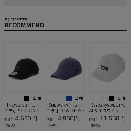
あなたにおすすめ
RECOMMEND
全1色
全1色
全2色
【NEWERA(ニュー
【NEWERA(ニュー
【SY32bySWEETYE
エラ)】9THIRTY™M
エラ)】9TWENTY™
ARS(エスワイサーテ
ETALFLAGキャップ
ニューヨーク・ヤン
ィトゥバイスィート
4,620円
4,950円
11,550円
価格：
価格：
価格：
＊カタログ商品
キースEMBOSSLOG
イヤーズ)】ベロア3
(税込)
(税込)
(税込)
Oキャップ＊カタロ
レイヤーキャップ＊