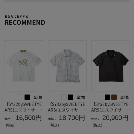
あなたにおすすめ
RECOMMEND
全2色
全2色
全2色
【SY32bySWEETYE
【SY32bySWEETYE
【SY32bySWEETYE
ARS(エスワイサーテ
ARS(エスワイサーテ
ARS(エスワイサーテ
ィトゥバイスィート
ィトゥバイスィート
ィトゥバイスィート
16,500円
18,700円
20,900円
価格：
価格：
価格：
イヤーズ)】ビッグ
イヤーズ)】グラフ
イヤーズ)】ジャガ
(税込)
(税込)
(税込)
ロゴ半袖モックネッ
ィック半袖ポロシャ
ード半袖ポロシャツ
クシャツ＊カタログ
ツ＊カタログ商品
＊カタログ商品