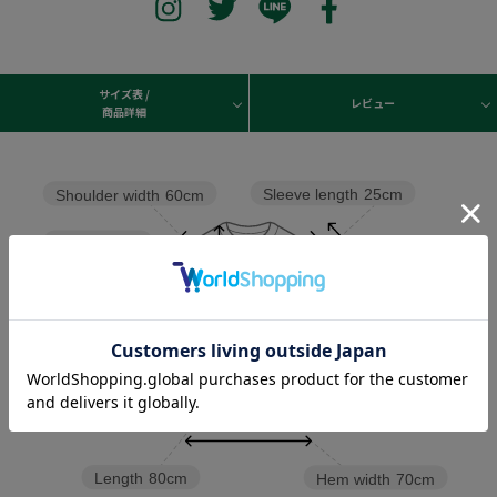
サイズ表 /
レビュー
商品詳細
Sleeve length
25cm
Shoulder width
60cm
Width
70cm
Length
80cm
Hem width
70cm