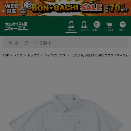
MENS
LADIES
OUTLET
CART
MENU
TOP
メンズ
トップス
シャツ/ブラウス
【SY32 by SWEET YEARS(エス