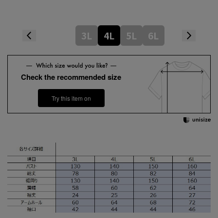
3L
4L
5L
6L
Check the recommended size
Try this item on