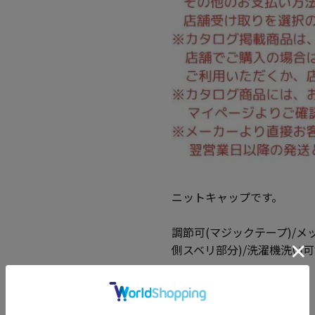
ニットキャップです。
調節可(マジックテープ)/メッ
側スベリ部分)/洗濯機洗い
●素材
ポリエステル 100%