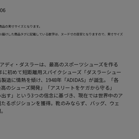
06
商品の実寸サイズとなります。
お届けした商品タグに記載している数字は、ヌード寸の目安となりますので、実寸サイズ
創設者アディ・ダスラーは、最高のスポーツシューズを作る
7年に初めて短距離用スパイクシューズ「ダスラーシュー
造に情熱を傾け、1948年「ADIDAS」が誕生。「各
最高のシューズ開発」「アスリートをケガから守る」
み出す」という3つの信念に基づき、現在では世界中のア
固たるポジションを獲得。靴のみならず、バッグ、ウェ
開。