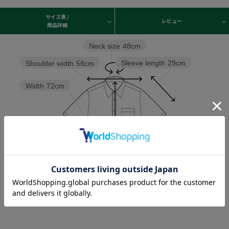
サイズ表 /
レビュー
商品詳細
Neck size
48cm
Sleeve length
29cm
Shoulder width
58cm
Width
72cm
Length
88cm