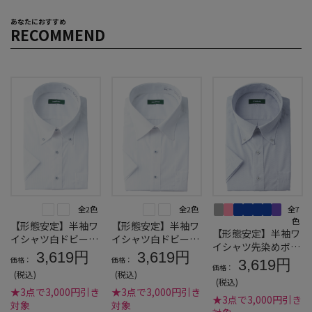
あなたにおすすめ
RECOMMEND
全2色
全2色
全7
色
【形態安定】半袖ワ
【形態安定】半袖ワ
【形態安定】半袖ワ
イシャツ白ドビーボ
イシャツ白ドビーセ
イシャツ先染めボタ
タンダウン
ミワイド
3,619円
3,619円
ンダウン
価格：
価格：
3,619円
価格：
(税込)
(税込)
(税込)
★3点で3,000円引き
★3点で3,000円引き
★3点で3,000円引き
対象
対象