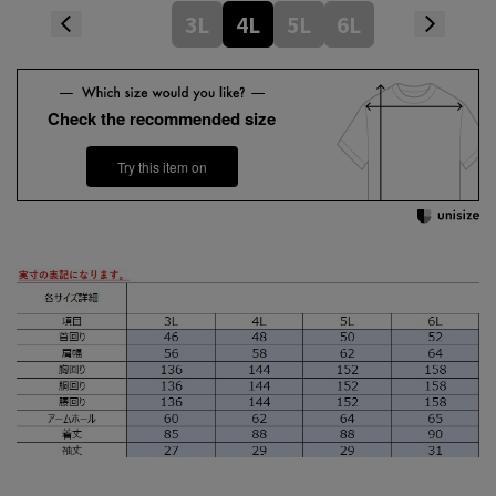
3L
4L
5L
6L
Check the recommended size
Try this item on