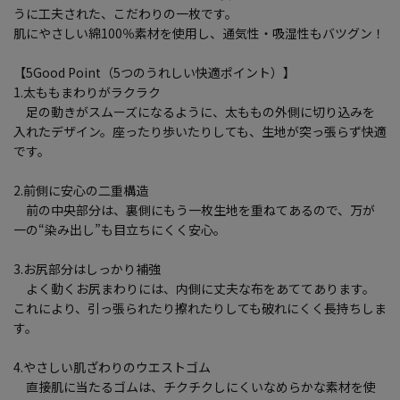
うに工夫された、こだわりの一枚です。
肌にやさしい綿100％素材を使用し、通気性・吸湿性もバツグン！
【5Good Point（5つのうれしい快適ポイント）】
1.太ももまわりがラクラク
足の動きがスムーズになるように、太ももの外側に切り込みを
入れたデザイン。座ったり歩いたりしても、生地が突っ張らず快適
です。
2.前側に安心の二重構造
前の中央部分は、裏側にもう一枚生地を重ねてあるので、万が
一の“染み出し”も目立ちにくく安心。
3.お尻部分はしっかり補強
よく動くお尻まわりには、内側に丈夫な布をあててあります。
これにより、引っ張られたり擦れたりしても破れにくく長持ちしま
す。
4.やさしい肌ざわりのウエストゴム
直接肌に当たるゴムは、チクチクしにくいなめらかな素材を使