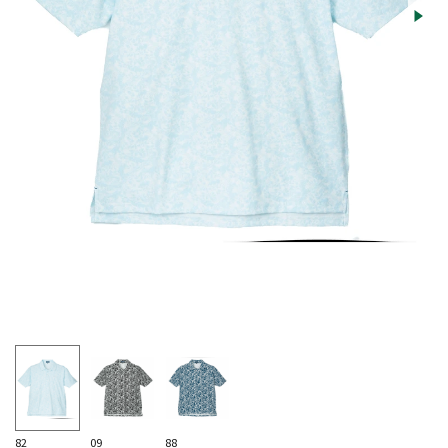
82
09
88