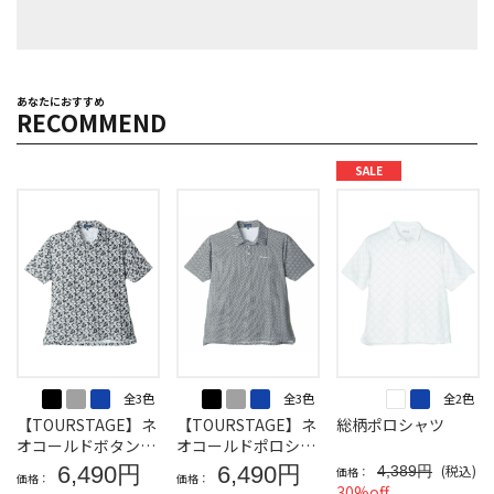
あなたにおすすめ
RECOMMEND
SALE
全3色
全3色
全2色
【TOURSTAGE】ネ
【TOURSTAGE】ネ
総柄ポロシャツ
オコールドボタンダ
オコールドポロシャ
ウンポロシャツ（ボ
ツ（ヘリンボン）
6,490円
6,490円
(税込)
4,389円
価格：
価格：
価格：
タニカル）
30%off