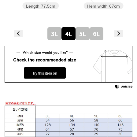
Length
77.5cm
Hem width
67cm
3L
4L
5L
6L
Check the recommended size
Try this item on