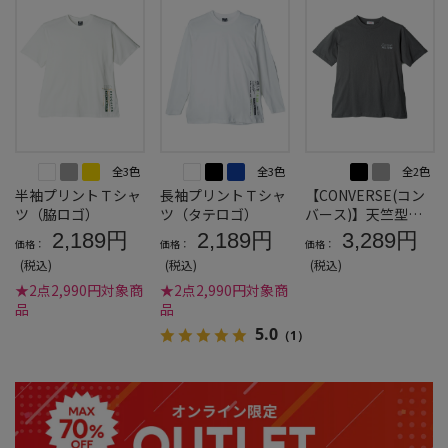
全3色
全3色
全2色
半袖プリントＴシャ
長袖プリントＴシャ
【CONVERSE(コン
ツ（脇ロゴ）
ツ（タテロゴ）
バース)】天竺型押
しバックロゴプリン
2,189円
2,189円
3,289円
価格：
価格：
価格：
ト半袖Ｔシャツ
(税込)
(税込)
(税込)
★2点2,990円対象商
★2点2,990円対象商
品
品
5.0
（1）