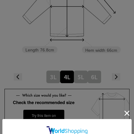
Length
76.8cm
Hem width
66cm
3L
4L
5L
6L
Check the recommended size
Try this item on