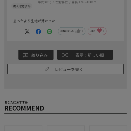
年代:
40代
性別:
男性
身長:
176～180cm
思ったより生地が薄かった
参考になった
0
Like!
0
絞り込み
表示：新しい順
レビューを書く
あなたにおすすめ
RECOMMEND