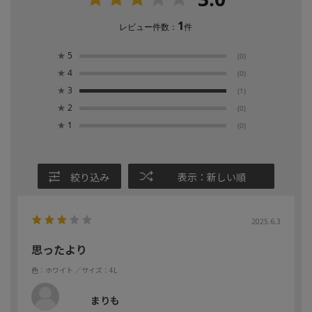
1
レビュー件数：
件
★
5
(0)
★
4
(0)
★
3
(1)
★
2
(0)
★
1
(0)
絞り込み
表示：新しい順
2025.6.3
思ったより
色：ホワイト
／サイズ：4L
まりも