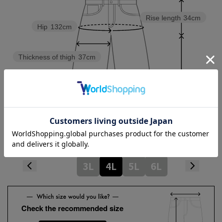
Rise length
34cm
Hip
132cm
Thickness of thigh
37cm
Inseam length
30cm
Hem width
29cm
3L
4L
5L
6L
Check the recommended size