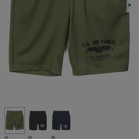
67
09
88