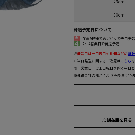
29cm
30cm
発送予定日について
午前9時までのご注文で当日発
2～4営業日で発送予定
※
発送日は土日祝日や棚卸などの
弊社
※当日発送に関するご注意は
こちら
を
※「営業日」は土日祝日を除く平日と
※運送会社の都合により予告無く発送
店舗在庫を見る