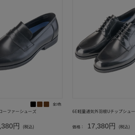
全3色
気ローファーシューズ
6E軽量通気外羽根Uチップシュ
,380円
17,380円
(税込)
(税込)
価格：