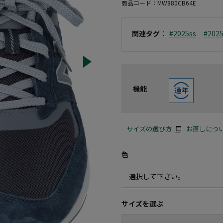
商品コード：
MW880CB64E
関連タグ
：
#2025ss
#202
機能
サイズの選び方
お直しにつ
色
サイズを選ぶ