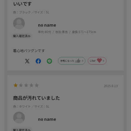
いいです
色：ブラック
／サイズ：5L
no name
年代:
40代
性別:
男性
身長:
171～175cm
着心地バツグンです
参考になった
0
Like!
0
2025.8.13
商品が汚れていました
色：ホワイト
／サイズ：5L
no name