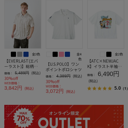
全3色
全4
全2色
色
【EVERLAST(エバ
【ATC×NEWJAC
【U.S.POLO】ワン
ーラスト)】総柄プ
K】イラスト半袖T
ポイントポロシャツ
リントポロシャツ
シャツ＊カタログ商
(税込)
6,490円
5,489円
価格：
価格：
(税込)
4,389円
価格：
品
30%off
(税込)
30%off
WEB価格：
WEB価格：
5.0
3,842円
(税込)
（1
3,072円
(税込)