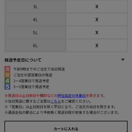
☓
3L
☓
4L
☓
5L
☓
6L
発送予定日について
午前9時までのご注文で当日発送
ご注文の翌営業日の発送
2～4営業日で発送予定
3～5営業日で発送予定
※
発送日は土日祝日や棚卸などの
弊社指定の休業日
を除きます。
※当日発送に関するご注意は
こちら
をご確認ください。
※「営業日」は土日祝日を除く平日となり、ご注文の当日を除きます。
※運送会社の都合により予告無く発送日程が前後する場合がございます。
カートに入れる