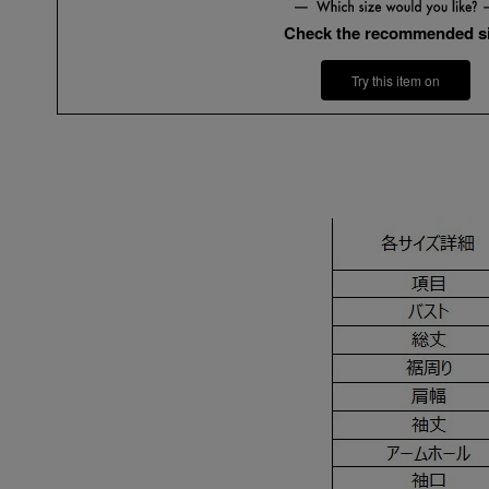
Check the recommended s
Try this item on