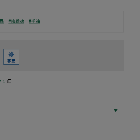
品
#絡繰魂
#半袖
いて