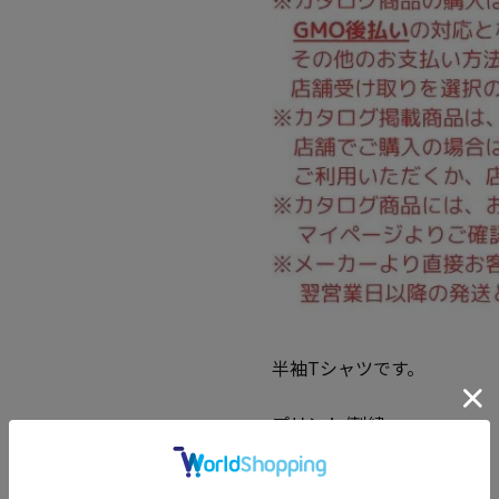
半袖Tシャツです。
プリント/刺繍
●素材