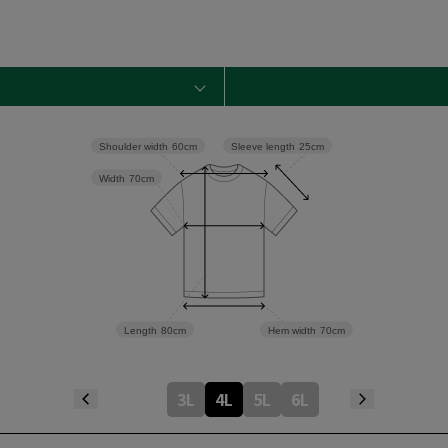
Sleeve length
25cm
Shoulder width
60cm
Width
70cm
Length
80cm
Hem width
70cm
3L
4L
5L
6L