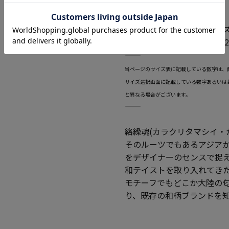
身頃:綿 100%
こちらの商品は通常のサイ
カタログ商品番号 1258-52
―――――――――――――――――――――――
当ページのサイズ表に記載している数字は、
サイズ選択画面に記載している数字あるいは
と異なる場合がございます。
―――――――――――――――――――――――
絡繰魂(カラクリタマシイ・
そのルーツでもあるアジア
をデザイナーのセンスで捉え
和テイストを取り入れてき
モチーフでもどこか大陸の
り、既存の和柄ブランドを