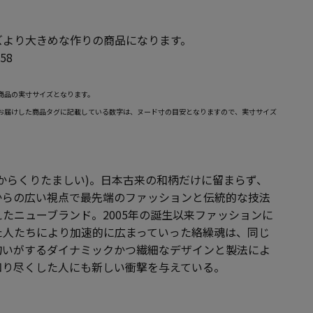
ズより大きめな作りの商品になります。
58
商品の実寸サイズとなります。
お届けした商品タグに記載している数字は、ヌード寸の目安となりますので、実寸サイズ
からくりたましい)。日本古来の和柄だけに留まらず、
からの広い視点で最先端のファッションと伝統的な技法
たニューブランド。2005年の誕生以来ファッションに
た人たちにより加速的に広まっていった絡繰魂は、同じ
匂いがするダイナミックかつ繊細なデザインと製法によ
知り尽くした人にも新しい衝撃を与えている。