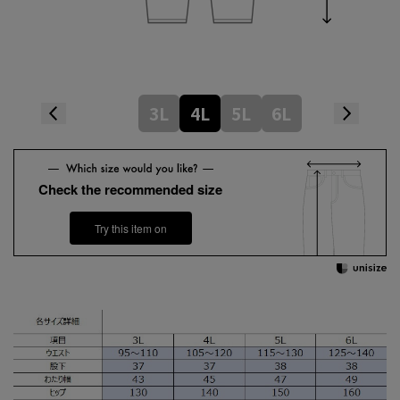
3L
4L
5L
6L
Check the recommended size
Try this item on