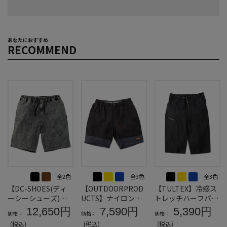
あなたにおすすめ
RECOMMEND
全2色
全3色
全3色
【DC-SHOES(ディ
【OUTDOORPROD
【TULTEX】冷感ス
ーシーシューズ)】2
UCTS】ナイロンバ
トレッチハーフパン
6DOUBLEKNEEPAI
イカラークライミン
ツ＊カタログ商品
12,650円
7,590円
5,390円
価格：
価格：
価格：
NTハーフパンツ＊
グハーフパンツ＊カ
(税込)
(税込)
(税込)