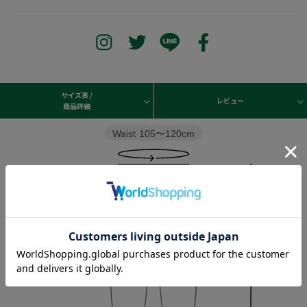
サイズ表 /
レビュー
商品詳細
Waist
105〜120cm
Hip
140cm
Thickness of thigh
45cm
Outseam length
75cm