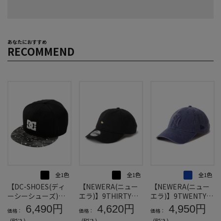
あなたにおすすめ
RECOMMEND
全1色
全1色
全1色
【DC-SHOES(ディ
【NEWERA(ニュー
【NEWERA(ニュー
ーシーシューズ)】2
エラ)】9THIRTY™M
エラ)】9TWENTY™
5STAREMBSNAPBA
ETALFLAGキャップ
ニューヨーク・ヤン
6,490円
4,620円
4,950円
価格：
価格：
価格：
CKキャップ＊カタロ
＊カタログ商品
キースEMBOSSLOG
(税込)
(税込)
(税込)