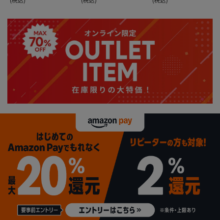
グ商品
Oキャップ＊カタロ
グ商品