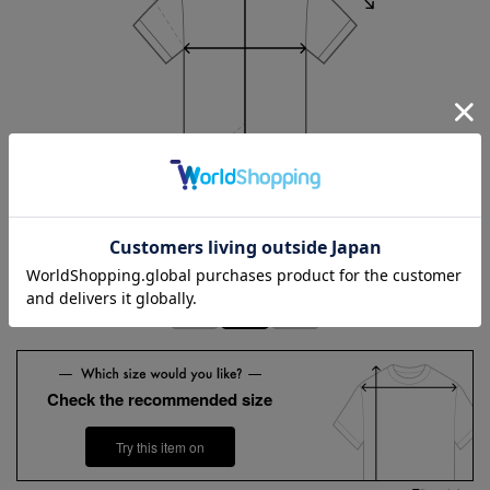
Length
80cm
3L
4L
5L
Check the recommended size
Try this item on