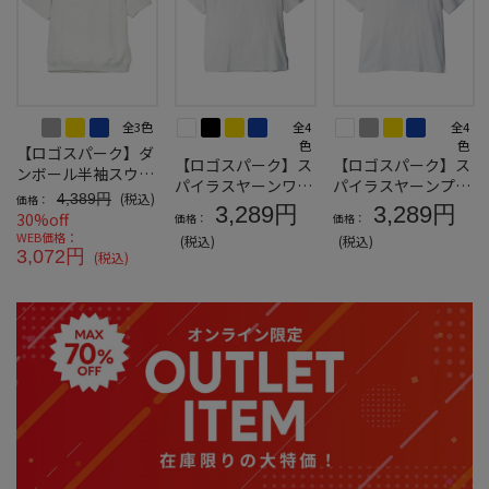
全3色
全4
全4
色
色
【ロゴスパーク】ダ
【ロゴスパーク】ス
【ロゴスパーク】ス
ンボール半袖スウェ
パイラスヤーンワン
パイラスヤーンプリ
ットＴ
(税込)
4,389円
価格：
ポイント半袖Ｔシャ
ント半袖Ｔシャツ
3,289円
3,289円
30%off
価格：
価格：
ツ
WEB価格：
(税込)
(税込)
3,072円
(税込)