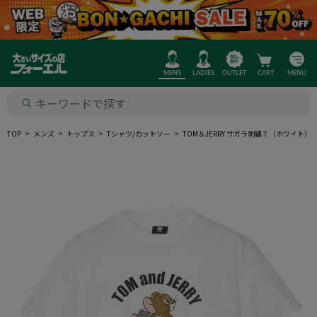
MENS
LADIES
OUTLET
CART
MENU
TOP
メンズ
トップス
Tシャツ/カットソー
TOM＆JERRY サガラ刺繍Ｔ（ホワイト）