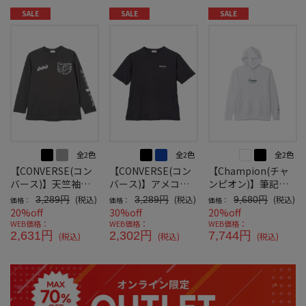
SALE
SALE
SALE
全2色
全2色
全2色
【CONVERSE(コン
【CONVERSE(コン
【Champion(チャ
バース)】天竺袖プ
バース)】アメコミ
ンピオン)】筆記体
リントＴ
風プリント半袖Ｔ-2
グラフィックプルパ
(税込)
(税込)
(税込)
3,289円
3,289円
9,680円
価格：
価格：
価格：
ーカー
20%off
30%off
20%off
WEB価格：
WEB価格：
WEB価格：
2,631円
2,302円
7,744円
(税込)
(税込)
(税込)