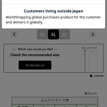
Hem width
32cm
3L
4L
5L
Check the recommended size
Try this item on