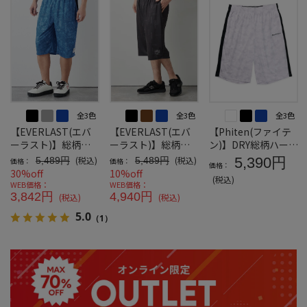
全3色
全3色
全3色
【EVERLAST(エバ
【EVERLAST(エバ
【Phiten(ファイテ
ーラスト)】総柄プ
ーラスト)】総柄プ
ン)】DRY総柄ハーフ
リントハーフパンツ
リントハーフパンツ
パンツ＊カタログ商
(税込)
(税込)
5,390円
5,489円
5,489円
価格：
価格：
価格：
品
30%off
10%off
(税込)
WEB価格：
WEB価格：
3,842円
4,940円
(税込)
(税込)
5.0
（1）