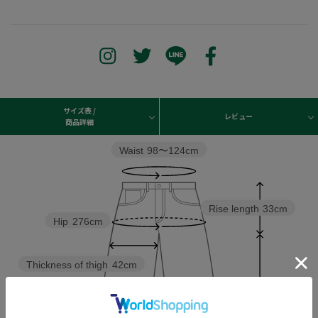
サイズ表 /
レビュー
商品詳細
Waist
98〜124cm
Rise length
33cm
Hip
276cm
Thickness of thigh
42cm
Inseam length
30cm