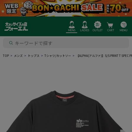
MENS
LADIES
OUTLET
CART
MENU
TOP
メンズ
トップス
Tシャツ/カットソー
【ALPHA(アルファ)】S/S PRINT T SPEC P