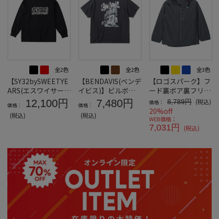
全2色
全2色
全3色
【SY32bySWEETYE
【BENDAVIS(ベンデ
【ロゴスパーク】フ
ARS(エスワイサーテ
イビス)】ビルボー
ード裏ボア裏フリー
ィトゥバイスィート
ドヴィンテージ半袖
スパーカー
12,100円
7,480円
(税込)
8,789円
価格：
価格：
価格：
イヤーズ)】ハート
Tシャツ
20%off
(税込)
(税込)
パターンボックスロ
WEB価格：
ゴ長袖Tシャツ＊カ
7,031円
(税込)
タログ商品