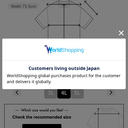
Width
71.5cm
Length
81.5cm
Hem width
70.5cm
3L
4L
5L
Check the recommended size