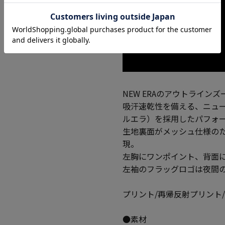
NEW ERAのアウトライン
吸汗速乾性を備える、ニュー
ルエラ）を採用したパフォ
生地裏面がメッシュ仕様の
現。
左胸にワンポイント、背面
左袖のフラッグロゴは夜間
プリント/再帰反射プリント/袖
●素材