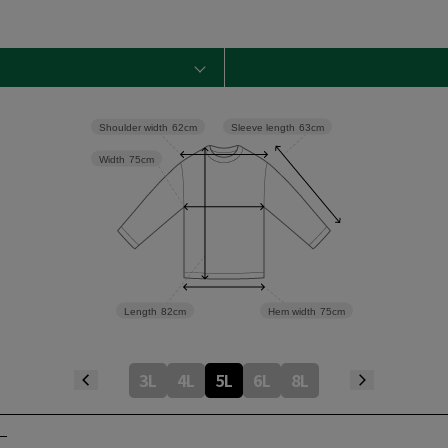
Sleeve length
63cm
Shoulder width
62cm
Width
75cm
Length
82cm
Hem width
75cm
3L
4L
5L
6L
8L