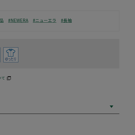
品
#NEWERA
#ニューエラ
#長袖
いて