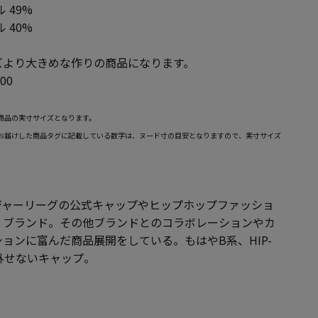
 49%
 40%
ズより大きめな作りの商品になります。
00
商品の実寸サイズとなります。
お届けした商品タグに記載している数字は、ヌード寸の目安となりますので、実寸サイズ
。メジャーリーグの公式キャップやヒップホップファッショ
・ブランド。その他ブランドとのコラボレーションやカ
ョンに富んだ商品展開をしている。もはやB系、HIP-
外せないキャップ。