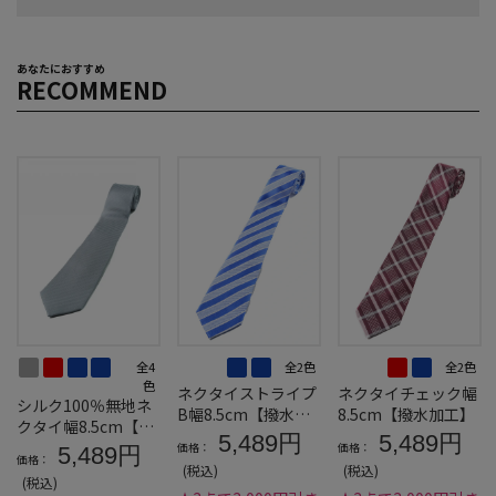
あなたにおすすめ
RECOMMEND
全4
全2色
全2色
色
ネクタイストライプ
ネクタイチェック幅
シルク100％無地ネ
B幅8.5cm【撥水加
8.5cm【撥水加工】
クタイ幅8.5cm【撥
工】
5,489円
5,489円
水加工】
価格：
価格：
5,489円
価格：
(税込)
(税込)
(税込)