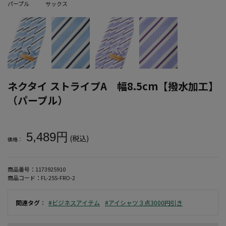
パープル
サックス
ネクタイ ストライプA 幅8.5cm【撥水加工】
（パープル）
大きいサイズ メンズ ネクタイ ストライプA 幅8.5cm【撥水加工】
5,489円
(税込)
価格：
商品番号：
1173925910
商品コード：
FL-25S-FRO-2
関連タグ
：
#ビジネスアイテム
#アイシャツ３点3000円引き