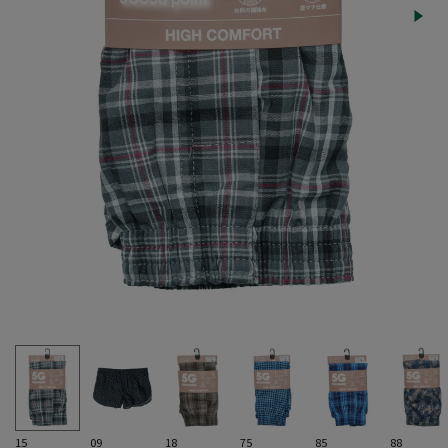
15
09
18
75
85
88