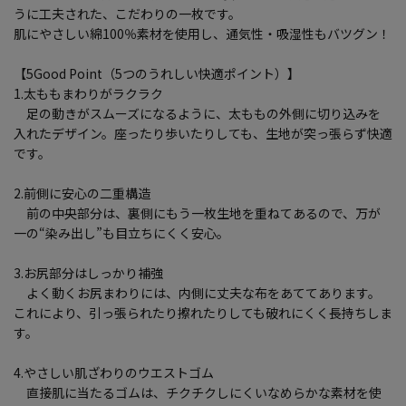
うに工夫された、こだわりの一枚です。
肌にやさしい綿100％素材を使用し、通気性・吸湿性もバツグン！
【5Good Point（5つのうれしい快適ポイント）】
1.太ももまわりがラクラク
足の動きがスムーズになるように、太ももの外側に切り込みを
入れたデザイン。座ったり歩いたりしても、生地が突っ張らず快適
です。
2.前側に安心の二重構造
前の中央部分は、裏側にもう一枚生地を重ねてあるので、万が
一の“染み出し”も目立ちにくく安心。
3.お尻部分はしっかり補強
よく動くお尻まわりには、内側に丈夫な布をあててあります。
これにより、引っ張られたり擦れたりしても破れにくく長持ちしま
す。
4.やさしい肌ざわりのウエストゴム
直接肌に当たるゴムは、チクチクしにくいなめらかな素材を使