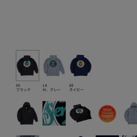
09
14
88
ブラック
Ｍ．グレー
ネイビー