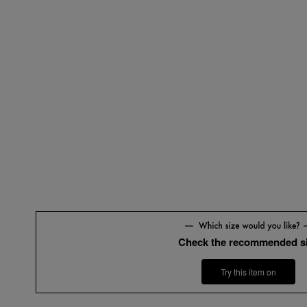
Check the recommended s
Try this item on