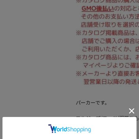
パーカーです。
フルジップ/フード(調節ひも有
ット有/裏起毛