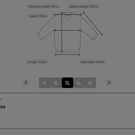
Sleeve length
63cm
Shoulder width
64cm
Width
78cm
Length
82cm
Hem width
65cm
3L
4L
5L
6L
8L
ize