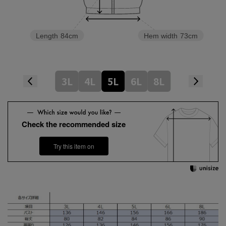
Length
84cm
Hem width
73cm
3L
4L
5L
6L
8L
Check the recommended size
Try this item on