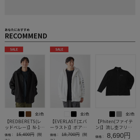
あなたにおすすめ
RECOMMEND
SALE
SALE
全2色
全2色
全2色
【REDBERETS(レ
【EVERLAST(エバ
【Phiten(ファイテ
ッドベレー)】N-1ブ
ーラスト)】ボアフ
ン)】流し杢フリー
ルゾン裏フリースボ
リースジャケット
スジャケット＊カタ
(税
(税
8,690円
15,400円
18,700円
価格：
価格：
価格：
ンディング
ログ商品