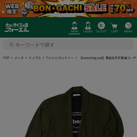
MENS
LADIES
OUTLET
CART
MENU
TOP
メンズ
トップス
Tシャツ/カットソー
【launching pad】表起毛天竺長袖