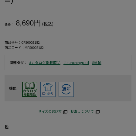
ー）
大きいサイズ メンズ 【launching pad】表起毛天竺長袖コーデ
8,690円
(税込)
価格：
商品番号：
CFS0002182
商品コード：
MFS0002182
関連タグ
：
#カタログ掲載商品
#launchingpad
#半袖
機能
サイズの選び方
お直しについて
色