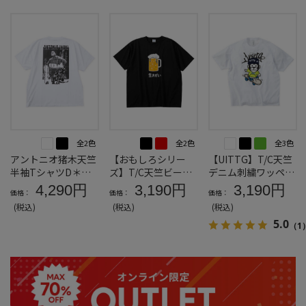
全2色
全2色
全3色
アントニオ猪木天竺
【おもしろシリー
【UITTG】T/C天竺
半袖TシャツD＊カ
ズ】T/C天竺ビール
デニム刺繍ワッペン
タログ商品
生きがい半袖Tシャ
半袖Tシャツ＊カタ
4,290円
3,190円
3,190円
価格：
価格：
価格：
ツ＊カタログ商品
ログ商品
(税込)
(税込)
(税込)
5.0
（1