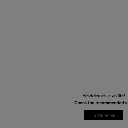
Check the recommended s
Try this item on