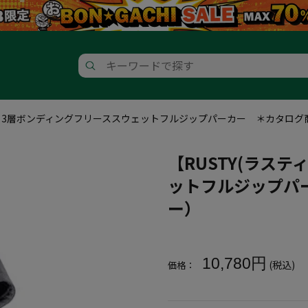
ィ)】3層ボンディングフリーススウェットフルジップパーカー ＊カタロ
【RUSTY(ラス
ットフルジップパ
ー）
大きいサイズ メンズ 【RUS
10,780円
(税込)
価格：