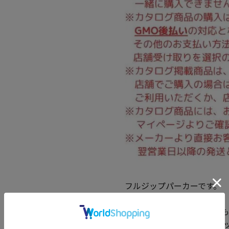
フルジップパーカーです。
フルジップ/フード(調節ひも
ース/プリント/保温/ストレ