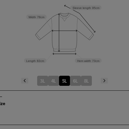
Sleeve length
95cm
Width
78cm
Length
82cm
Hem width
73cm
3L
4L
5L
6L
8L
ize