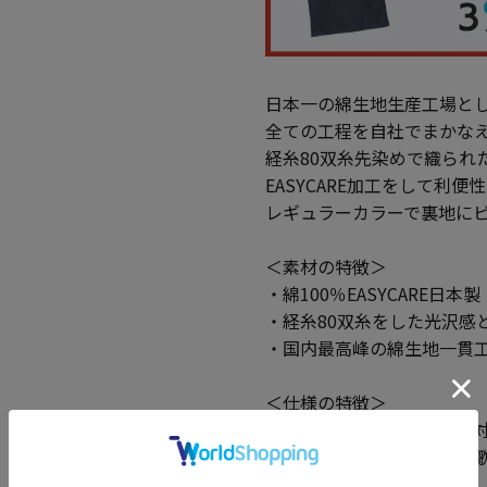
日本一の綿生地生産工場と
全ての工程を自社でまかな
経糸80双糸先染めで織られ
EASYCARE加工をして利
レギュラーカラーで裏地に
＜素材の特徴＞
・綿100％EASYCARE日本製
・経糸80双糸をした光沢感
・国内最高峰の綿生地一貫
＜仕様の特徴＞
・カジュアルスタイルにも
・台衿裏とカフス裏には和
ている。