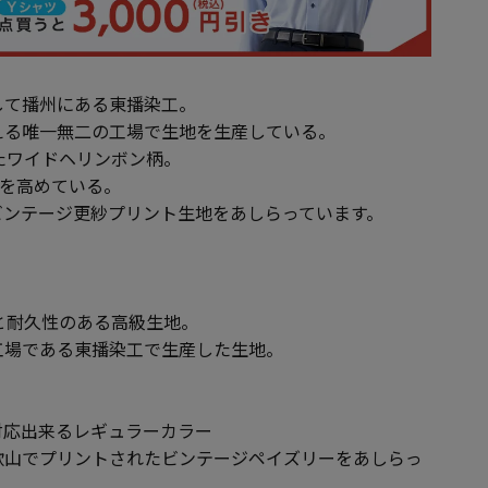
して播州にある東播染工。
える唯一無二の工場で生地を生産している。
たワイドヘリンボン柄。
便性を高めている。
ビンテージ更紗プリント生地をあしらっています。
と耐久性のある高級生地。
工場である東播染工で生産した生地。
対応出来るレギュラーカラー
歌山でプリントされたビンテージペイズリーをあしらっ