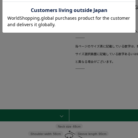
・台衿釦を外してもサマに
＜機能性の特徴＞
・EASYCARE加工により
―――――――――――――――――――――――
当ページのサイズ表に記載している数字は、
サイズ選択画面に記載している数字あるいは
と異なる場合がございます。
―――――――――――――――――――――――
Neck size
48cm
Shoulder width
58cm
Sleeve length
90cm