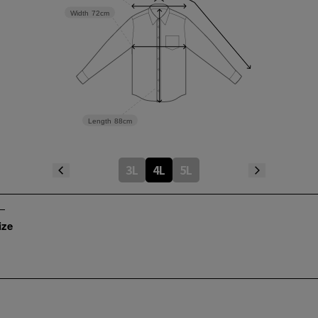
Width
72cm
Length
88cm
3L
4L
5L
ize