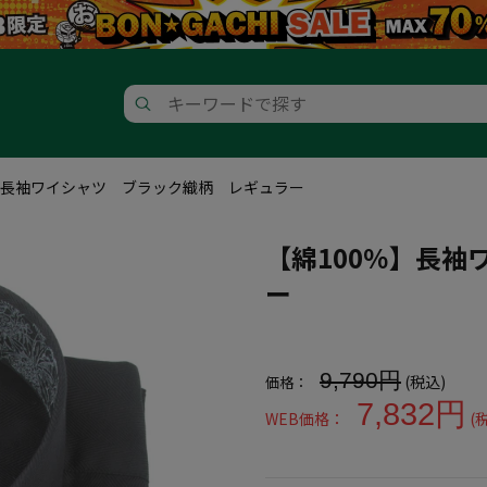
】長袖ワイシャツ ブラック織柄 レギュラー
【綿100％】長
ー
大きいサイズ メンズ 【綿10
9,790円
(税込)
価格：
7,832円
WEB価格：
(