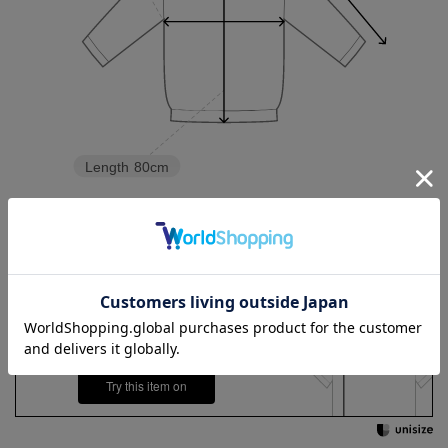
Length
80cm
3L
4L
5L
6L
Check the recommended size
Try this item on