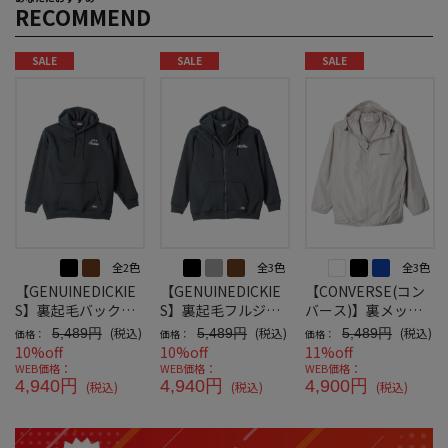
RECOMMEND
SALE
SALE
SALE
全2色
全3色
全3色
【GENUINEDICKIE
【GENUINEDICKIE
【CONVERSE(コン
S】裏起毛バック刺
S】裏起毛フルジッ
バース)】裏メッシ
繍＆プリントプルパ
プパーカー
ュ防風パーカー
(税込)
(税込)
(税込)
5,489円
5,489円
5,489円
価格：
価格：
価格：
ーカー
10%off
10%off
11%off
WEB価格：
WEB価格：
WEB価格：
4,940円
4,940円
4,900円
(税込)
(税込)
(税込)