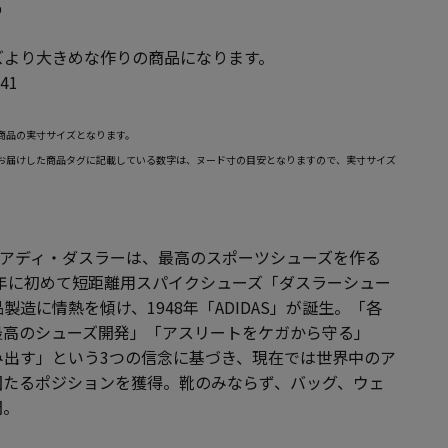
%
ズより大きめな作りの商品になります。
41
商品の実寸サイズとなります。
お届けした商品タグに記載している数字は、ヌード寸の目安となりますので、実寸サイズ
創設者アディ・ダスラーは、最高のスポーツシューズを作る
7年に初めて短距離用スパイクシューズ「ダスラーシュー
造に情熱を傾け、1948年「ADIDAS」が誕生。「各
最高のシューズ開発」「アスリートをケガから守る」
み出す」という3つの信念に基づき、現在では世界中のア
固たるポジションを獲得。靴のみならず、バッグ、ウェ
開。