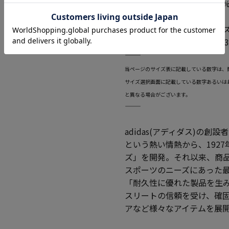
●素材：ポリエステル 100
こちらの商品は通常のサイ
カタログ商品番号 1270-43
―――――――――――――――――――――――
当ページのサイズ表に記載している数字は、
サイズ選択画面に記載している数字あるいは
と異なる場合がございます。
―――――――――――――――――――――――
adidas(アディダス)の
という熱い情熱から、192
ズ」を開発。それ以来、商品製
スポーツのニーズにあった
「耐久性に優れた製品を生
スリートの信頼を受け、確
アなど様々なアイテムを展