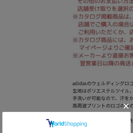
adidasのウェルディング
生地はポリエステルツイル
手洗いが可能なので、汗を
高周波プリントのロゴのみ
吸汗速乾(スベリ部分)／手洗