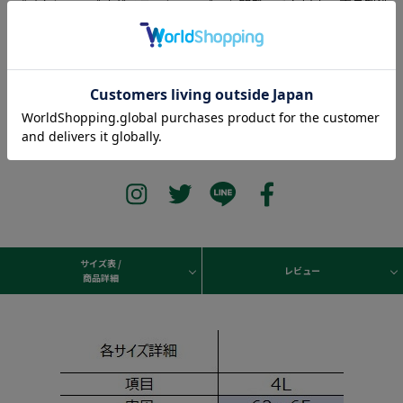
パイクシューズ「ダスラーシューズ」を開発。それ以来、商品製造
に情熱を傾け、1948年「ADIDAS」が誕生。「各スポーツのニーズ
にあった最高のシューズ開発」「アスリートをケガから守る」
「耐久性に優れた製品を生み出す」という3つの信念に基づき、現
在では世界中のアスリートの信頼を受け、確固たるポジションを
獲得。靴のみならず、バッグ、ウェアなど様々なアイテムを展開。
サイズ表 /
レビュー
商品詳細