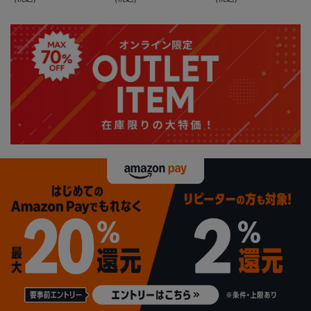
Oキャップ＊カタロ
グ商品