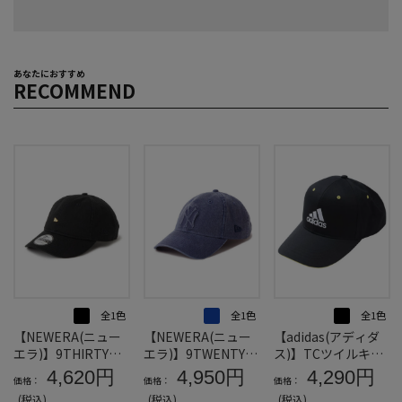
あなたにおすすめ
RECOMMEND
全1色
全1色
全1色
【NEWERA(ニュー
【NEWERA(ニュー
【adidas(アディダ
エラ)】9THIRTY™M
エラ)】9TWENTY™
ス)】TCツイルキャ
ETALFLAGキャップ
ニューヨーク・ヤン
ップ＊カタログ商品
4,620円
4,950円
4,290円
価格：
価格：
価格：
＊カタログ商品
キースEMBOSSLOG
(税込)
(税込)
(税込)