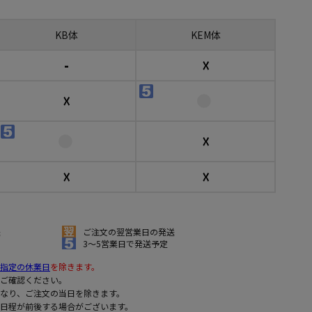
KB体
KEM体
-
☓
☓
☓
☓
☓
送
ご注文の翌営業日の発送
3～5営業日で発送予定
指定の休業日
を除きます。
ご確認ください。
なり、ご注文の当日を除きます。
日程が前後する場合がございます。