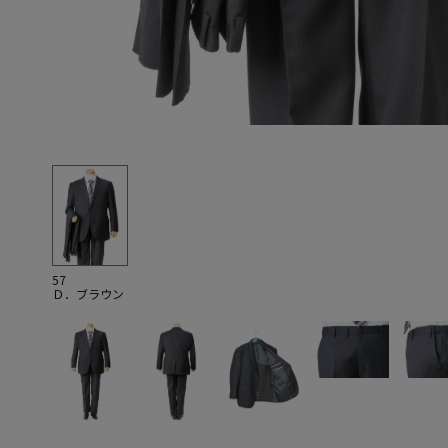
57
Ｄ．ブラウン