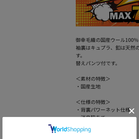
御幸毛織の国産ウール100
袖裏はキュプラ、釦は天然
す。
替えパンツ付です。
＜素材の特徴＞
・国産生地
＜仕様の特徴＞
・背裏パワーネット仕様
・消臭脇あて
・替えパンツ付