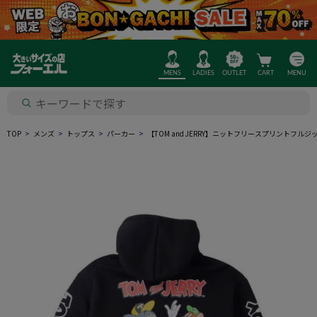
MENS
LADIES
OUTLET
CART
MENU
TOP
メンズ
トップス
パーカー
【TOM and JERRY】ニットフリースプリントフ