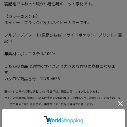
裏起毛でふわっと暖かい着心地のニット素材です。
【カラーコメント】
ネイビー：ブラックに近いネイビーカラーです。
フルジップ／フード(調節ひも有)／サイドポケット／プリント／裏
起毛
●素材：ポリエステル 100%
こちらの商品は通常のサイズより大きめな作りの商品になりま
す。
カタログ商品番号 1278-4636
―――――――――――――――――――――――
当ページのサイズ表に記載している数字は、商品の実寸サイズとなります。
サイズ選択画面に記載している数字あるいはお届けした商品タグに記載している数字は、ヌ
ード寸の目安となりますので、実寸サイズと異なる場合がございます。
―――――――――――――――――――――――