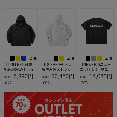
全3色
全3色
全3色
【TULTEX】珪藻土
【OCEANPACIFIC】
【NEWERA(ニュー
配合冷感UVドライフ
接触冷感ストレッチ
エラ)】OD半袖ユー
ルジップパーカー＊
UV長袖フルジップパ
ティリティーピステ
5,390円
10,450円
14,080円
価格：
価格：
価格：
カタログ商品
ーカー＊カタログ商
＊カタログ商品
(税込)
(税込)
(税込)
品