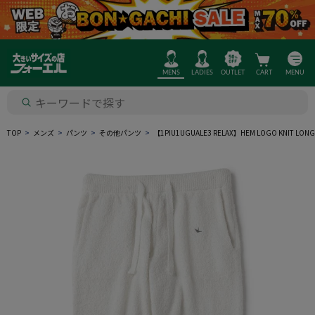
MENS
LADIES
OUTLET
CART
MENU
TOP
メンズ
パンツ
その他パンツ
【1PIU1UGUALE3 RELAX】HEM LOGO KNIT L