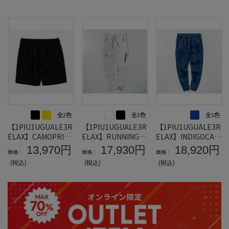
全2色
全2色
全1色
【1PIU1UGUALE3R
【1PIU1UGUALE3R
【1PIU1UGUALE3R
ELAX】CAMOPRINT
ELAX】RUNNINGBI
ELAX】INDIGOCAM
EMBOSSEDPILESH
COLORLONGPANTS
OJOGGERPANTS
13,970円
17,930円
18,920円
価格：
価格：
価格：
ORTPANTS
(税込)
(税込)
(税込)