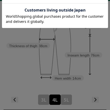
Waist
47cm
Rise length
34cm
Thickness of thigh
38cm
Inseam length
76cm
Hem width
14cm
3L
4L
5L