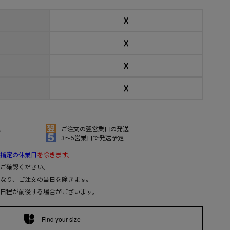
☓
☓
☓
☓
送
ご注文の翌営業日の発送
3～5営業日で発送予定
指定の休業日
を除きます。
ご確認ください。
なり、ご注文の当日を除きます。
日程が前後する場合がございます。
Find your size