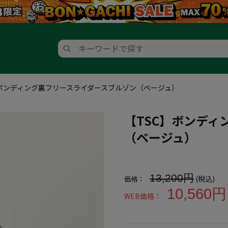
】ボンディング裏フリースライダースブルゾン（ベージュ）
【TSC】ボンデ
（ベージュ）
大きいサイズ メンズ 【TSC
13,200円
(税込)
価格：
10,560円
WEB価格：