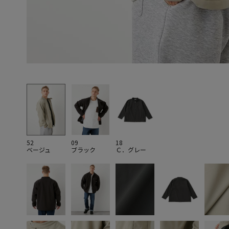
52
09
18
ベージュ
ブラック
Ｃ．グレー