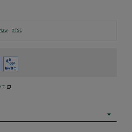
24aw
#TSC
いて