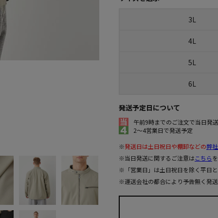
3L
4L
5L
6L
発送予定日について
午前9時までのご注文で当日発
2～4営業日で発送予定
※
発送日は土日祝日や棚卸などの
弊社
※当日発送に関するご注意は
こちら
を
※「営業日」は土日祝日を除く平日と
※運送会社の都合により予告無く発送