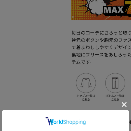
毎日のコーデにさらっと取
衿元のボタンや胸元のファ
で着まわししやすくデザイ
裏地にフリースをあしらっ
テムです。
◆モデルサイズ
身長：181cm バスト：10
◆着用サイズ 3L