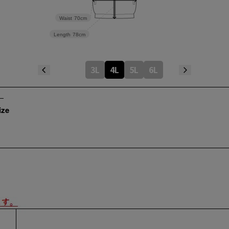
Waist
70cm
Length
78cm
3L
4L
5L
6L
ize