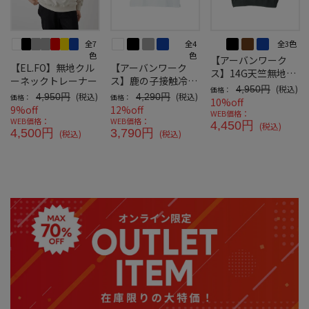
全7
全4
全3色
色
色
【アーバンワーク
【EL.FO】無地クル
【アーバンワーク
ス】14G天竺無地調
ーネックトレーナー
ス】鹿の子接触冷感
ニットクルーネック
(税込)
4,950円
価格：
Tシャツクルーネッ
(税込)
(税込)
4,950円
4,290円
価格：
価格：
10%off
ク
9%off
12%off
WEB価格：
WEB価格：
WEB価格：
4,450円
(税込)
4,500円
3,790円
(税込)
(税込)