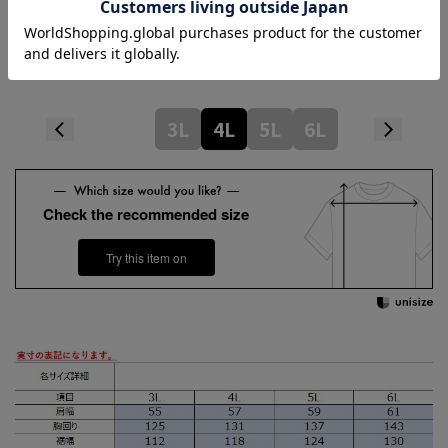
Length
72cm
3L
4L
5L
6L
Check the recommended size
Try this item on