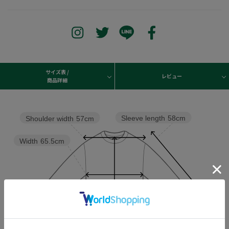
サイズ表 /
レビュー
商品詳細
Sleeve length
58cm
Shoulder width
57cm
Width
65.5cm