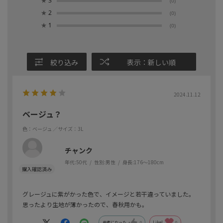
★
3
(0)
★
2
(0)
★
1
(0)
絞り込み
表示：新しい順
2024.11.12
ベージュ？
色：ベージュ
／サイズ：3L
チャンク
年代:
50代
性別:
男性
身長:
176～180cm
グレージュに紫がかった色で、イメージと若干違っていました。
思ったより生地が薄かったので、春秋用かも。
参考になった
0
Like!
0