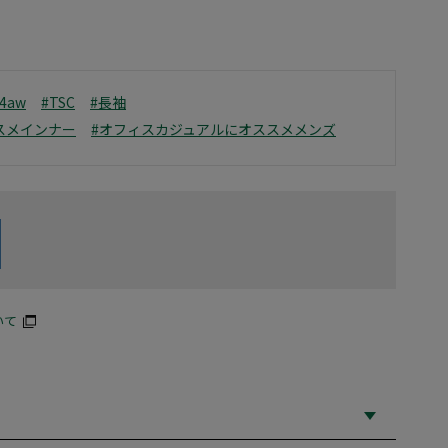
24aw
#TSC
#長袖
スメインナー
#オフィスカジュアルにオススメメンズ
いて