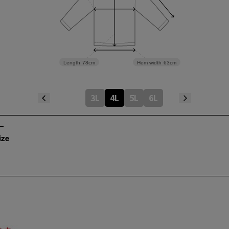
Length
78cm
Hem width
63cm
3L
4L
5L
6L
ize