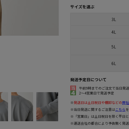
サイズを選ぶ
3L
4L
5L
6L
発送予定日について
午前9時までのご注文で当日発
2～4営業日で発送予定
※
発送日は土日祝日や棚卸などの
弊社
※当日発送に関するご注意は
こちら
を
※「営業日」は土日祝日を除く平日と
※運送会社の都合により予告無く発送