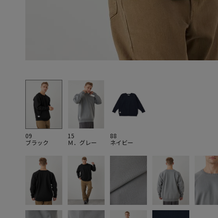
09
15
88
ブラック
Ｍ．グレー
ネイビー