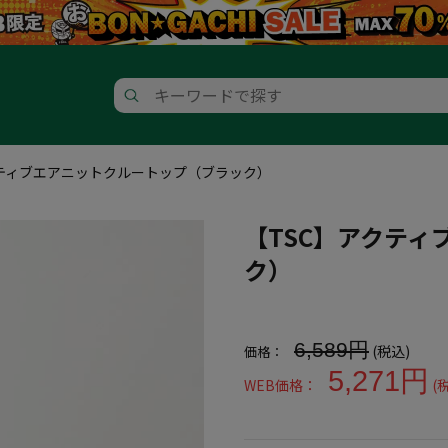
クティブエアニットクルートップ（ブラック）
【TSC】アクテ
ク）
大きいサイズ メンズ 【TSC
6,589円
(税込)
価格：
5,271円
WEB価格：
(