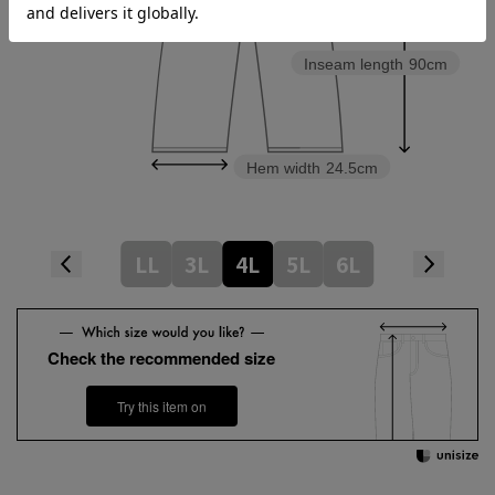
Thickness of thigh
38.9cm
Inseam length
90cm
Hem width
24.5cm
LL
3L
4L
5L
6L
Check the recommended size
Try this item on